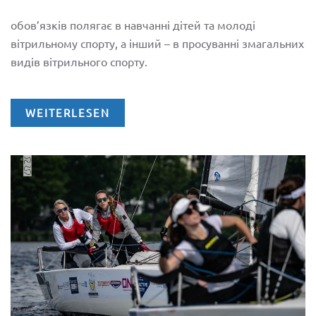
обов’язкiв полягає в навчанні дітей та молоді
вітрильному спорту, а інший – в просуванні змагальних
видiв вiтрильного спорту.
WEITERLESEN