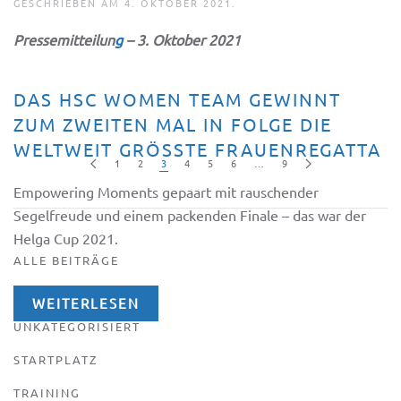
GESCHRIEBEN AM
4. OKTOBER 2021
.
Pressemitteilun
g
– 3. Oktober 2021
DAS HSC WOMEN TEAM GEWINNT
ZUM ZWEITEN MAL IN FOLGE DIE
WELTWEIT GRÖSSTE FRAUENREGATTA
1
2
3
4
5
6
…
9
Empowering Moments gepaart mit rauschender
Segelfreude und einem packenden Finale – das war der
Helga Cup 2021.
ALLE BEITRÄGE
NEWS
WEITERLESEN
UNKATEGORISIERT
STARTPLATZ
TRAINING