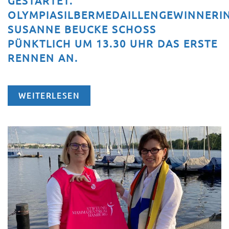
ESTARTET. O
LYMPIASILBERMEDAILLENGEWINNERINN
USANNE BEUCKE SCHOSS P
ÜNKTLICH UM 13.30 UHR DAS ERSTE R
ENNEN AN.
WEITERLESEN