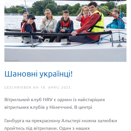
Шановні українці!
GESCHRIEBEN AM
18. APRIL 2023
.
Вітрильний клуб NRV є одним із найстаріших
вітрильних клубів у Німеччині. В центрi
Гамбурга на прекрасному Альстері можна залюбки
пройтись пiд вiтрилами. Один з наших