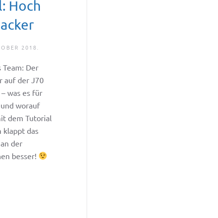
l: Hoch
acker
TOBER 2018
.
 Team: Der
 auf der J70
 – was es für
 und worauf
mit dem Tutorial
klappt das
 an der
hen besser!