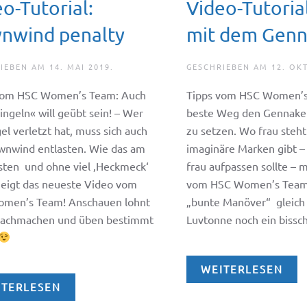
o-Tutorial:
Video-Tutoria
nwind penalty
mit dem Genn
RIEBEN AM
14. MAI 2019
.
GESCHRIEBEN AM
12. OK
vom HSC Women’s Team: Auch
Tipps vom HSC Women’s
ingeln« will geübt sein! – Wer
beste Weg den Gennaker
el verletzt hat, muss sich auch
zu setzen. Wo frau steht
wnwind entlasten. Wie das am
imaginäre Marken gibt –
lsten und ohne viel ‚Heckmeck‘
frau aufpassen sollte – 
zeigt das neueste Video vom
vom HSC Women’s Team 
men’s Team! Anschauen lohnt
„bunte Manöver“ gleich
 nachmachen und üben bestimmt
Luvtonne noch ein bissc
WEITERLESEN
ITERLESEN