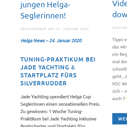
Vide
jungen Helga-
dow
Seglerinnen!
GESCH
GESCHRIEBEN AM
25. JANUAR 2020
.
Tipps 
Helga News – 24. Januar 2020
das »Kr
ein Reg
TUNING-PRAKTIKUM BEI
mal do
JADE YACHTING
&
schnel
STARTPLATZ FÜRS
geht , 
SILVERRUDDER
HSC Wo
sich –
Jade Yachting spendiert Helga Cup
auch !!
Seglerinnen einen sensationellen Preis.
Zu gewinnen: 1 Woche Tuning-
Praktikum bei Jade Yachting inklusive
WE
Bootscharter und Startplatz fürs